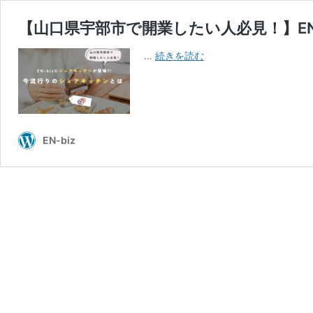
【山口県宇部市で開業したい人必見！】EN
【山
…
続きを読む
口
県
宇
部
市
EN-biz
で
開
業
し
た
い
人
必
見！】
EN-
biz
に