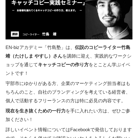
EN-bizアカデミー「竹島塾」は、
伝説のコピーライター竹島
靖（たけしま やすし）さん
を講師に迎え、
実践的なワークシ
ョップを通じて
キャッチコピーの作り方
をとことん学ぶイベ
ントです！
宇部市にゆかりがある方、企業のマーケティング担当者はも
ちろんのこと、自社のブランディングを考えている経営者、
個人で活動するフリーランスの方は特に必見の内容です。
現在を生き抜くための一行力
を手に入れたい方は、ぜひご参
加ください！
詳しいイベント情報についてはFacebookで発信しております