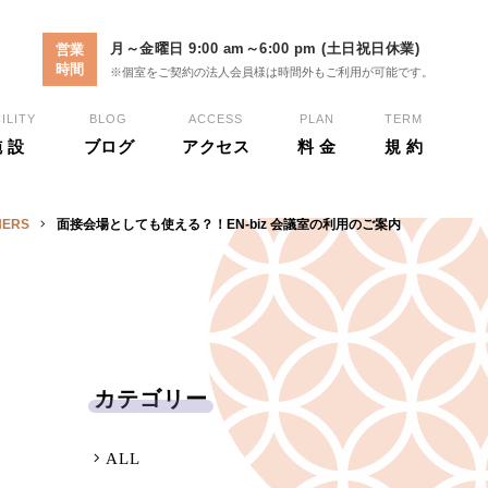
月～金曜日 9:00 am～6:00 pm (土日祝日休業)
営業
時間
※個室をご契約の法人会員様は時間外もご利用が可能です。
ILITY
BLOG
ACCESS
PLAN
TERM
 設
ブログ
アクセス
料 金
規 約
HERS
面接会場としても使える？！EN-biz 会議室の利用のご案内
カテゴリー
ALL